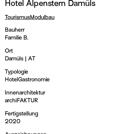
Hotel Alpenstern Damüls
Tourismus
Modulbau
Bauherr
Familie B.
Ort
Damüls
|
AT
Typologie
Hotel
Gastronomie
Innenarchitektur
archiFAKTUR
Fertigstellung
2020